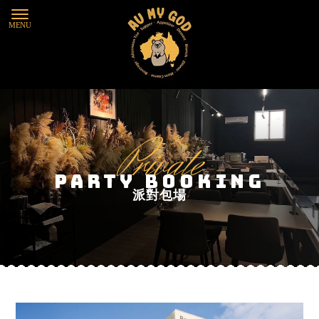
Private
Party Booking
派對包場