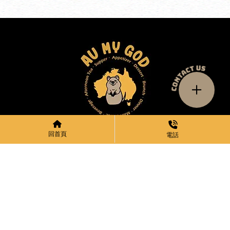
10:00am-17:30pm
回首頁
電話
04 2534 4411
Au my god
aumygodcafe@gmail.com
台中市北屯區洲際一街116號
關於我們
菜單
Au My God 周邊產品
藝術蛋糕訂製